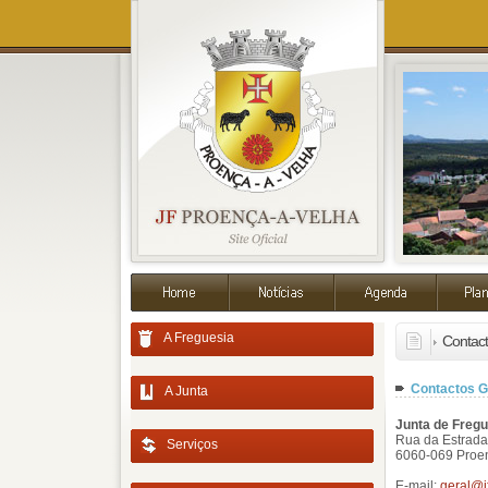
A Freguesia
Contac
Contactos G
A Junta
Junta de Fregu
Rua da Estrada
Serviços
6060-069 Proe
E-mail:
geral@j