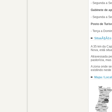
- Segunda a Se
Gabinete de ap
- Segunda a Se
Posto de Turis
- Terça a Domi
SituaÃ§Ã£o 
A
35 km
da Capi
Nova, está situ
Atravessada pel
pastorícia, mas 
A zona onde se 
existindo neste
Mapa / Loca