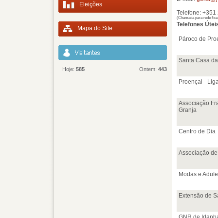
Eleições
Telefone: +351
(Chamada para rede fixa
Telefones Útei
Mapa do Site
Pároco de Pro
Santa Casa da
Hoje:
585
Ontem:
443
Proençal - Li
Associação Fr
Granja
Centro de Dia
Associação de
Modas e Adufe
Extensão de S
GNR de Idanh