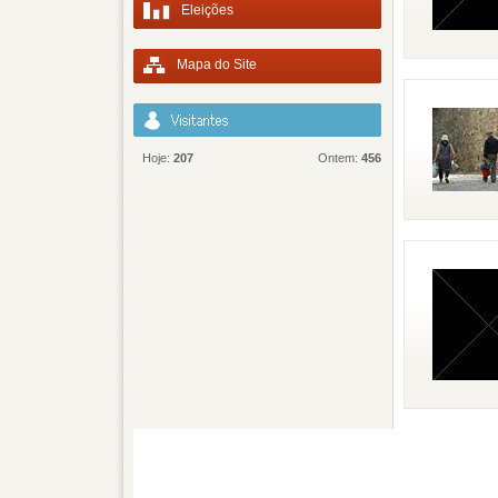
Eleições
Mapa do Site
Hoje:
207
Ontem:
456