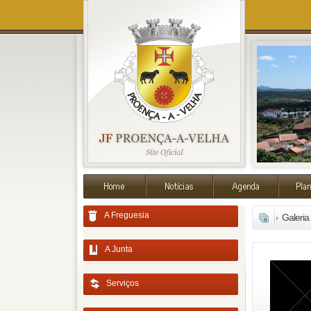
A Freguesia
Galeria
A Junta
Serviços