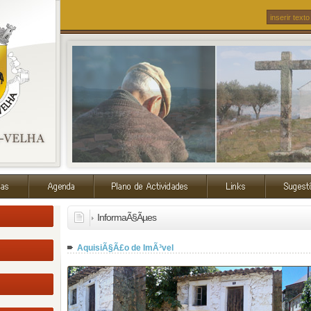
InformaÃ§Ãµes
AquisiÃ§Ã£o de ImÃ³vel