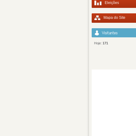
Eleições
Mapa do Site
Hoje:
171