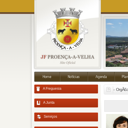
A Freguesia
OrgÃ£o 
A Junta
Serviços