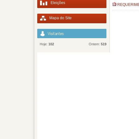
Eleições
REQUERIME
Mapa do Site
Hoje:
102
Ontem:
519