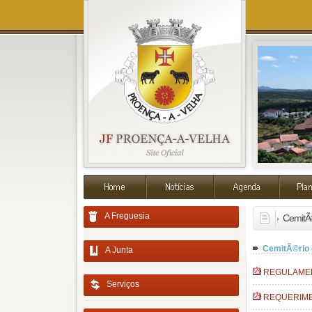
A Freguesia
CemitÃ©
CemitÃ©rio 
A Junta
REGULAMEN
Serviços
REQUERIME