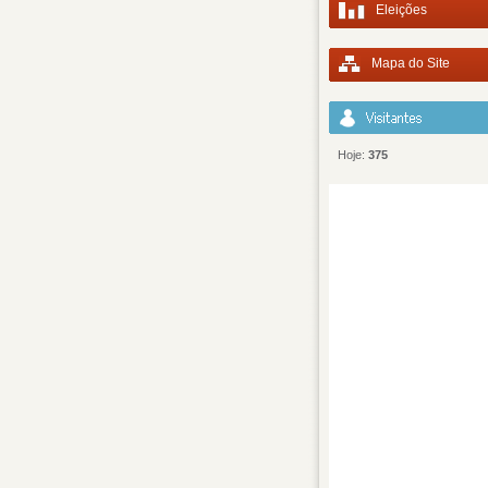
Eleições
Mapa do Site
Hoje:
375