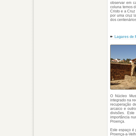
observar em ca
coluna temos d
Cristo e a Cruz
por uma cruz l
dos centenário
Lagares de 
O Núcleo Muse
integrado na r
recuperação de
arcaico e outr
divisões. Est
importância nu
Proença.
Este espaço é 
Proença-a-Velha