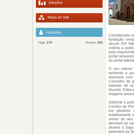
Eleições
Mapa do Site
Considerada um
fundação roman
Hoje:
174
Ontem:
443
século XVI. Não
notória a pedr
pela imponente 
portal renascen
do portal lateral
O seu interior
existente e p
alvenaria com
Concelho de gr
datadas de cer
Guarda. Estas 
imagens seisce
Defronte à port
Condes de Proe
por pilastra
entablamento e
armas do seu 
denotam-se cara
alusiva à Sagr
padroeira da S