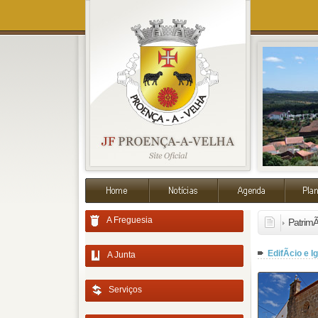
A Freguesia
PatrimÃ
EdifÃ­cio e I
A Junta
Serviços