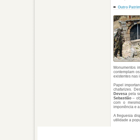
Outro Patri
Monumentos im
contemplam os 
existentes nas 
Papel importan
chafarizes. D
Devesa
pela s
Sebastião
– ob
com o mesmo
imponência e a
A freguesia di
utilidade a po