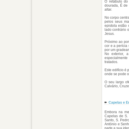
O retábulo do 
dourada, É de 
altar.
No corpo centra
pelos seus ma
epistola estão
lado contrário
Jesus.
Próximo ao port
cor e a períci
por um gradeam
No exterior,
especialmente 
tratados.
Este edifício é 
onde se pode ob
O seu largo of
Calvário, Cruze
Capelas e E
Embora na mem
Capelas de S. 
Santo, S. Pedr
António e Senh
parte a sua ide