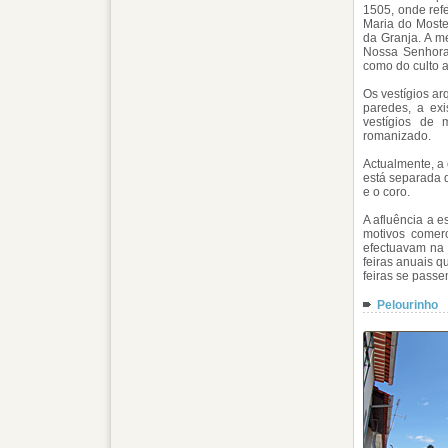
1505, onde ref
Maria do Most
da Granja. A m
Nossa Senhora 
como do culto 
Os vestígios ar
paredes, a ex
vestígios de
romanizado.
Actualmente, a 
está separada 
e o coro.
A afluência a e
motivos comer
efectuavam na 
feiras anuais q
feiras se passe
Pelourinho