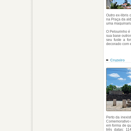
Outro ex-libris
na Praça da al
uma maquinaria
O Pelourinho é 
sua base outros
seu fuste a fo
decorado com el
Cruzeiro
Perto da inexis
Comemorativo d
em forma de qua
três datas: 1