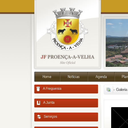
A Freguesia
Galeria
A Junta
Serviços