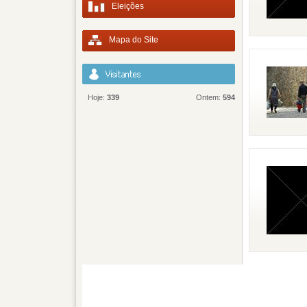
Eleições
Mapa do Site
Hoje:
339
Ontem:
594