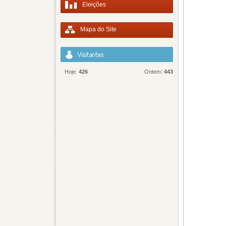
Eleições
Mapa do Site
Hoje:
426
Ontem:
443