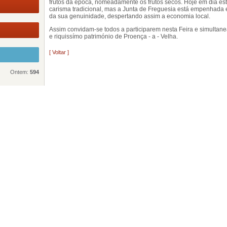
frutos da época, nomeadamente os frutos secos. Hoje em dia est
carisma tradicional, mas a Junta de Freguesia está empenhada
da sua genuinidade, despertando assim a economia local.
Assim convidam-se todos a participarem nesta Feira e simultane
e riquissímo património de Proença - a - Velha.
[ Voltar ]
Ontem:
594