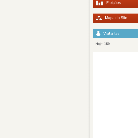
Eleições
Mapa do Site
Hoje:
159