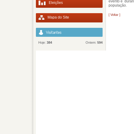
evento e durant
Eleições
população.
[ Voltar ]
Mapa do Site
Hoje:
384
Ontem:
594