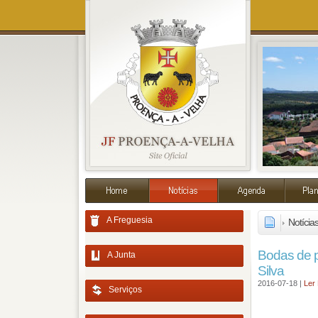
A Freguesia
Notícia
Bodas de 
A Junta
Silva
2016-07-18 |
Ler 
Serviços